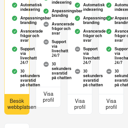
indexering
Automatisk
Automatisk
Automa
indexering
indexering
indexe
Anpassningsbar
branding
Anpassningsbar
Anpassningsbar
Anpass
branding
branding
brandi
Avancerade
frågor och
Avancerade
Avancerade
Avanc
svar
frågor och
frågor och
frågor 
svar
svar
svar
Support
via
Support
Support
Suppor
livechatt
via
via
via
24/7
livechatt
livechatt
livecha
24/7
24/7
24/7
30
sekunders
30
30
30
svarstid
sekunders
sekunders
sekund
på chatten
svarstid
svarstid
svarst
på chatten
på chatten
på cha
Visa
profil
Besök
Visa
Visa
webbplatsen
profil
profil