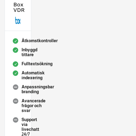
Box
VDR
Åtkomstkontroller
Inbyggd
tittare
Fulltextsökning
Automatisk
indexering
Anpassningsbar
branding
Avancerade
frågor och
svar
Support
via
livechatt
24/7