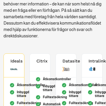
behöver mer information – de kan när som helst nå dig
med en fråga eller en förfrågan. På så sätt kan du
samarbeta med företag från hela världen samtidigt.
Dessutom kan du effektivisera kommunikationsflödet
med hjälp av funktionerna för frågor och svar och
direktdiskussioner.
Ideals
Citrix
Datasite
Intralin
Åtkomstkontroller
Åtkomstkontroller
Åtkomstkontroller
Åtkoms
Inbyggd
tittare
Inbyggd
Inbyggd
Inbygg
tittare
tittare
tittare
Fulltextsökning
Fulltextsökning
Fulltextsökning
Fullte
Automatisk